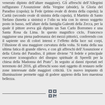
venerato dipinto dell’altare maggiore). Gli affreschi dell’Allegrini
raffigurano l’Assunzione della Vergine (abside), la Gloria del
Paradiso (cupola); la Fede (primo ovale di destra della cupola); la
Carità (secondo ovale di sinistra della cupola), il Martirio di Santo
Stefano (lunetta a sinistra) e l’olio su tela con lo stesso soggetto
posto in basso, nell’altare della famiglia Galeotti della Zecca, per la
quale il pittore aveva già dipinto un San Carlo Borromeo e una
Santa Rosa da Lima. In questo magnifico ciclo, Francesco
raggiunse una piena padronanza dei mezzi pittorici, conferendo con
il sapiente uso di colori intensi e l’effetto della luce sui corpi,
l’illusione di una maggiore curvatura della volta. Si tratta della sua
ultima fatica di grande rilievo, e con gli affreschi dell’Assunzione e
della Gloria del Paradiso, il pittore diviene “il fedele e principale
esecutore iconografico del disegno spirituale di Sperelli per la
chiesa della Madonna del Prato”. In seguito ai danni riportati nel
terremoto del 2016, gli affreschi sono stati oggetto di restauro nelle
zone interessate dalle maggiori criticità. Un nuovo impianto di
illuminazione permette oggi di godere appieno della loro maestosa
bellezza.