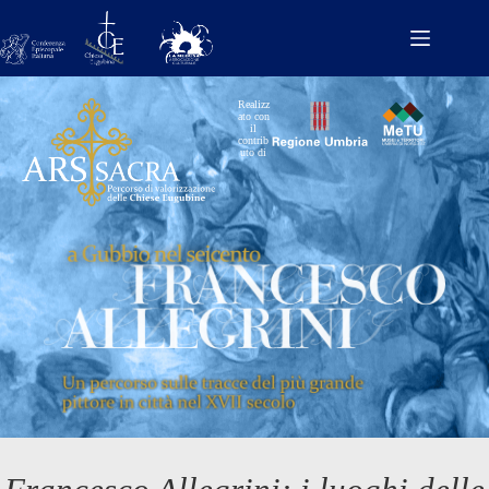
Realizz
ato con
il
contrib
uto di